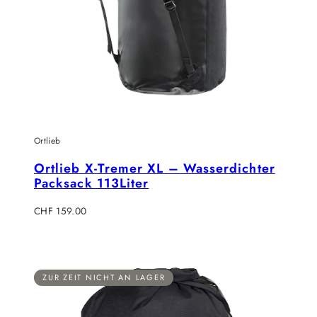
Ortlieb
Ortlieb X-Tremer XL – Wasserdichter
Packsack 113Liter
Regulärer
CHF 159.00
Preis
ZUR ZEIT NICHT AN LAGER