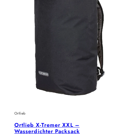
Ortlieb
Ortlieb X-Tremer XXL –
Wasserdichter Packsack