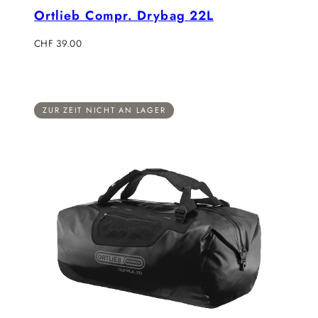
Ortlieb Compr. Drybag 22L
Regulärer
CHF 39.00
Preis
ZUR ZEIT NICHT AN LAGER