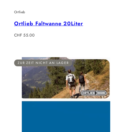
Ortlieb
Ortlieb Faltwanne 20Liter
Regulärer
CHF 55.00
Preis
ZUR ZEIT NICHT AN LAGER