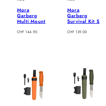
Mora
Mora
Garberg
Garberg
Multi Mount
Survival Kit S
Regulärer
Regulärer
CHF 144.90
CHF 139.00
Preis
Preis