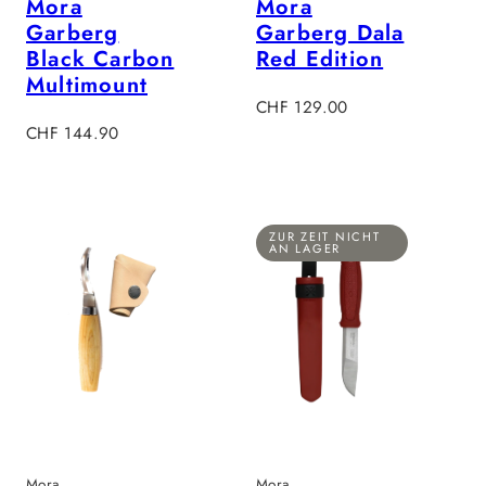
Mora
Mora
Garberg
Garberg Dala
Black Carbon
Red Edition
Multimount
Regulärer
CHF 129.00
Regulärer
Preis
CHF 144.90
Preis
ZUR ZEIT NICHT
AN LAGER
Mora
Mora