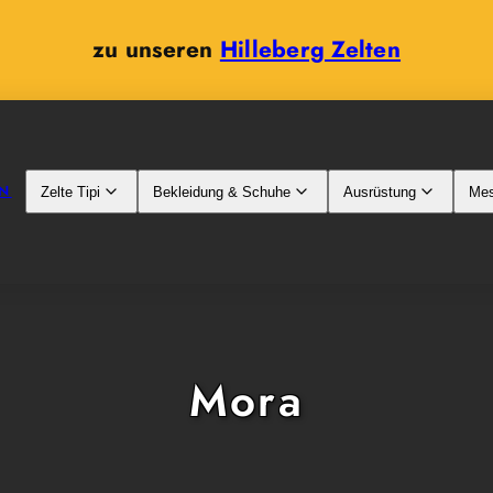
zu unseren
Hilleberg Zelten
N
Zelte Tipi
Bekleidung & Schuhe
Ausrüstung
Mes
Mora