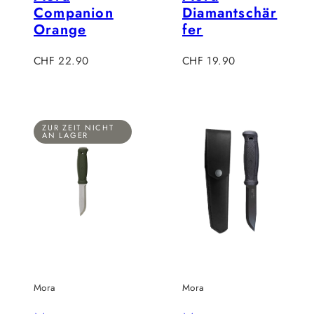
Companion
Diamantschär
Orange
fer
Regulärer
Regulärer
CHF 22.90
CHF 19.90
Preis
Preis
ZUR ZEIT NICHT
AN LAGER
Mora
Mora