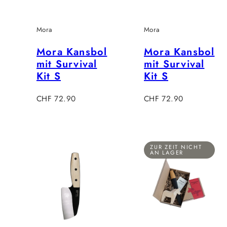
Mora
Mora
Mora Kansbol
Mora Kansbol
mit Survival
mit Survival
Kit S
Kit S
Regulärer
Regulärer
CHF 72.90
CHF 72.90
Preis
Preis
ZUR ZEIT NICHT
AN LAGER