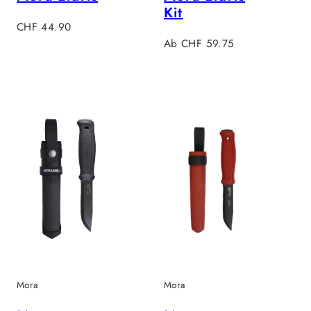
Kit
Regulärer
CHF 44.90
Preis
Regulärer
Ab CHF 59.75
Preis
Mora
Mora