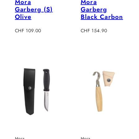
Mora
Mora
Garberg (S)
Garberg
Olive
Black Carbon
Regulärer
Regulärer
CHF 109.00
CHF 154.90
Preis
Preis
Mora
Mora