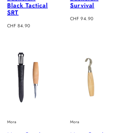
Black Tactical
Survival
SRT
Regulärer
CHF 94.90
Regulärer
Preis
CHF 84.90
Preis
Mora
Mora