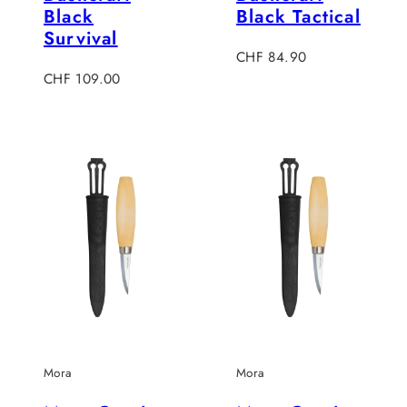
Black
Black Tactical
Survival
Regulärer
CHF 84.90
Regulärer
Preis
CHF 109.00
Preis
Mora
Mora