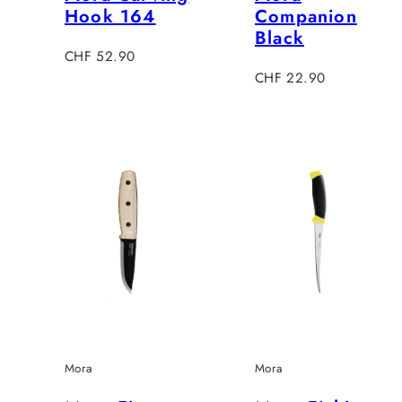
Hook 164
Companion
Black
Regulärer
CHF 52.90
Preis
Regulärer
CHF 22.90
Preis
Mora
Mora