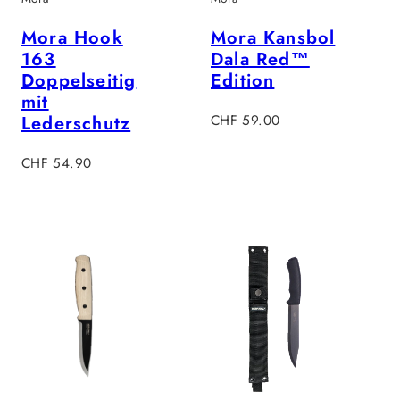
Mora Hook
Mora Kansbol
163
Dala Red™
Doppelseitig
Edition
mit
Regulärer
Lederschutz
CHF 59.00
Preis
Regulärer
CHF 54.90
Preis