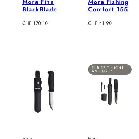
Mora Finn
Mora Fishing
BlackBlade
Comfort 155
Verkaufspreis
Regulärer
CHF 170.10
CHF 41.90
Preis
ZUR ZEIT NICHT
AN LAGER
Mora
Mora