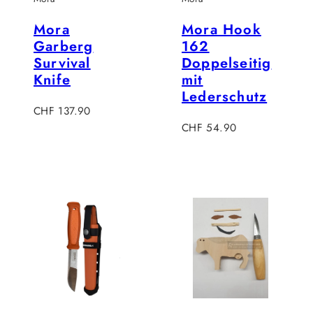
Mora
Mora Hook
Garberg
162
Survival
Doppelseitig
Knife
mit
Lederschutz
Regulärer
CHF 137.90
Preis
Regulärer
CHF 54.90
Preis