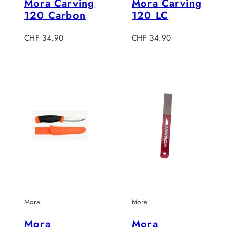
Mora Carving
Mora Carving
120 Carbon
120 LC
Regulärer
Regulärer
CHF 34.90
CHF 34.90
Preis
Preis
Mora
Mora
Mora
Mora