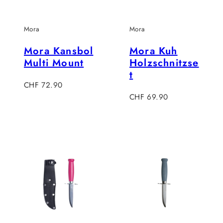
Mora
Mora
Mora Kansbol
Mora Kuh
Multi Mount
Holzschnitzse
t
Regulärer
CHF 72.90
Preis
Regulärer
CHF 69.90
Preis