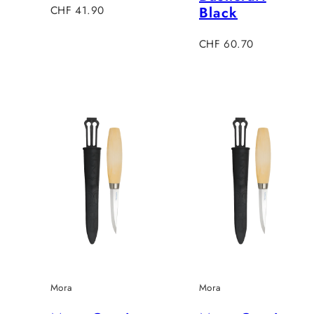
Regulärer
CHF 41.90
Black
Preis
Regulärer
CHF 60.70
Preis
Mora
Mora