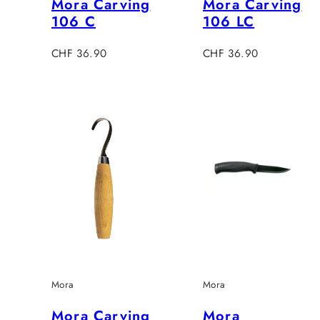
Mora Carving
Mora Carving
106 C
106 LC
Regulärer
Regulärer
CHF 36.90
CHF 36.90
Preis
Preis
Mora
Mora
Mora Carving
Mora