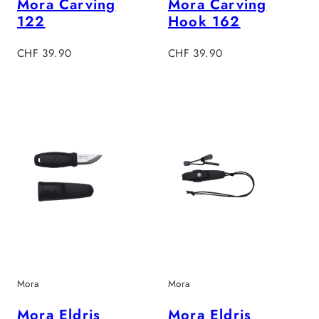
Mora Carving
Mora Carving
122
Hook 162
Regulärer
Regulärer
CHF 39.90
CHF 39.90
Preis
Preis
Mora
Mora
Mora Eldris
Mora Eldris