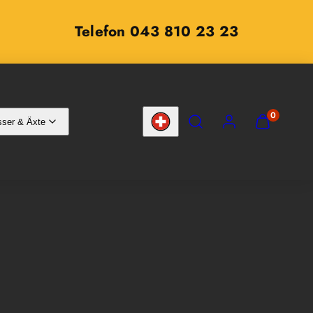
Telefon 043 810 23 23
SUCHEN
KONTO
MEINEN
0
ser & Äxte
WARENKOR
Land/Region
ANZEIGEN
(
0
)