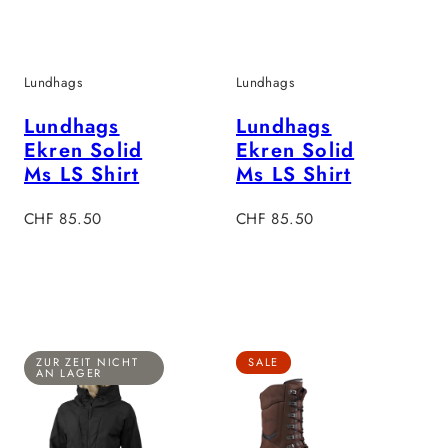
Lundhags
Lundhags
Lundhags
Lundhags
Ekren Solid
Ekren Solid
Ms LS Shirt
Ms LS Shirt
Verkaufspreis
Verkaufspreis
CHF 85.50
CHF 85.50
ZUR ZEIT NICHT
SALE
AN LAGER