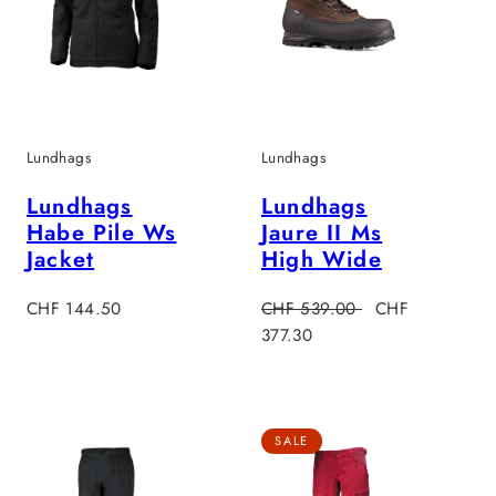
Lundhags
Lundhags
Lundhags
Lundhags
Habe Pile Ws
Jaure II Ms
Jacket
High Wide
Verkaufspreis
Regulärer
Verkaufspreis
CHF 144.50
CHF 539.00
CHF
Preis
377.30
SALE