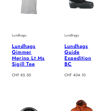
Lundhags
Lundhags
Lundhags
Lundhags
Gimmer
Guide
Merino Lt Ms
Expedition
Sigill Tee
BC
Verkaufspreis
Verkaufspreis
CHF 85.50
CHF 404.10