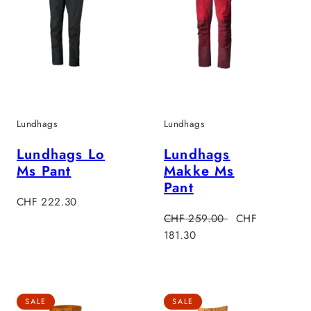
Lundhags
Lundhags
Lundhags Lo
Lundhags
Ms Pant
Makke Ms
Pant
Verkaufspreis
CHF 222.30
Regulärer
Verkaufspreis
CHF 259.00
CHF
Preis
181.30
SALE
SALE