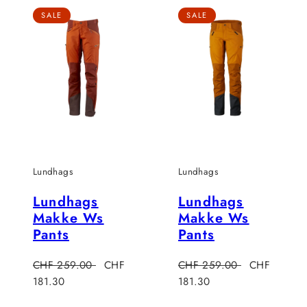
SALE
SALE
Lundhags
Lundhags
Lundhags
Lundhags
Makke Ws
Makke Ws
Pants
Pants
preis
Regulärer
Verkaufspreis
Regulärer
Verkaufsprei
CHF 259.00
CHF
CHF 259.00
CHF
Preis
Preis
181.30
181.30