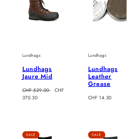
Lundhags
Lundhags
Lundhags
Lundhags
Jaure Mid
Leather
Grease
Regulärer
Verkaufspreis
CHF 529.00
CHF
Preis
Verkaufspreis
370.30
CHF 14.30
SALE
SALE