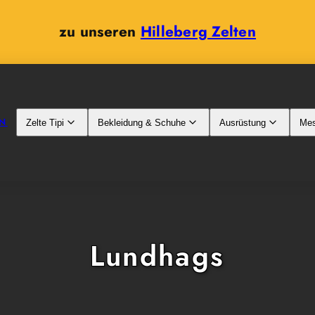
zu unseren
Hilleberg Zelten
N
Zelte Tipi
Bekleidung & Schuhe
Ausrüstung
Mes
Lundhags