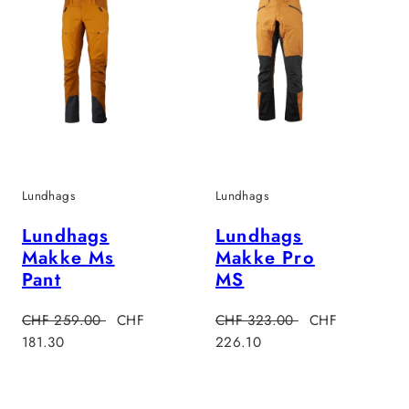
Lundhags
Lundhags
Lundhags
Lundhags
Makke Ms
Makke Pro
Pant
MS
s
Regulärer
Verkaufspreis
Regulärer
Verkaufspreis
CHF 259.00
CHF
CHF 323.00
CHF
Preis
Preis
181.30
226.10