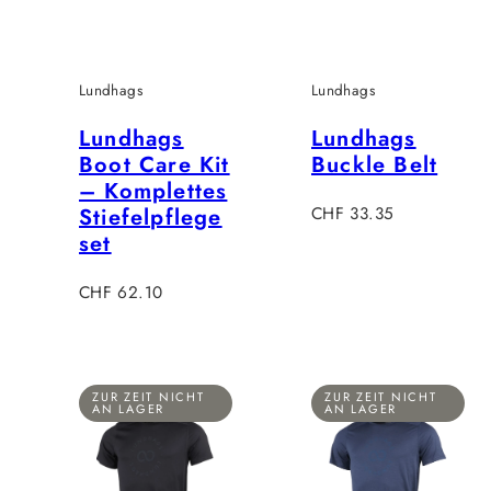
Lundhags
Lundhags
Lundhags
Lundhags
Boot Care Kit
Buckle Belt
– Komplettes
Verkaufspreis
Stiefelpflege
CHF 33.35
set
Verkaufspreis
CHF 62.10
ZUR ZEIT NICHT
ZUR ZEIT NICHT
AN LAGER
AN LAGER