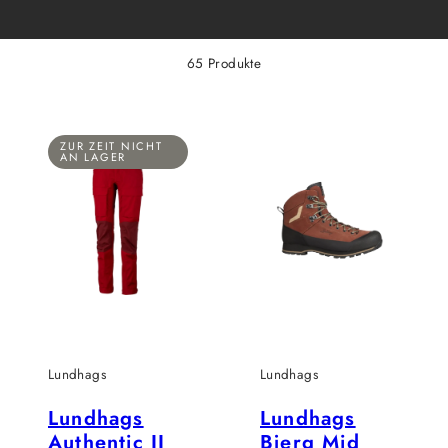
65 Produkte
ZUR ZEIT NICHT
AN LAGER
Lundhags
Lundhags
Lundhags
Lundhags
Authentic II
Bjerg Mid