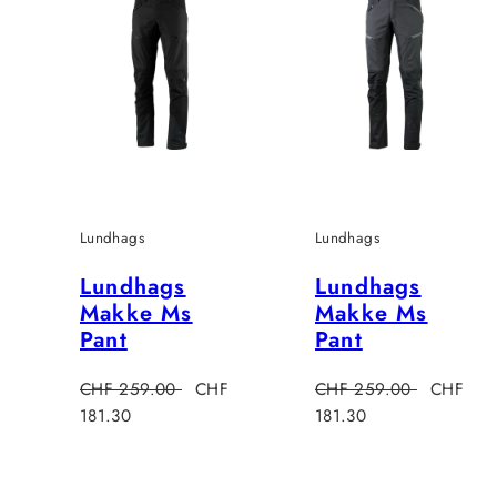
Lundhags
Lundhags
Lundhags
Lundhags
Makke Ms
Makke Ms
Pant
Pant
Regulärer
Verkaufspreis
Regulärer
Verkaufs
CHF 259.00
CHF
CHF 259.00
CHF
Preis
Preis
181.30
181.30