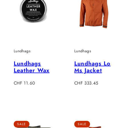
Lundhags
Lundhags
Lundhags
Lundhags Lo
Leather Wax
Ms Jacket
Verkaufspreis
Verkaufspreis
CHF 11.60
CHF 333.45
SALE
SALE