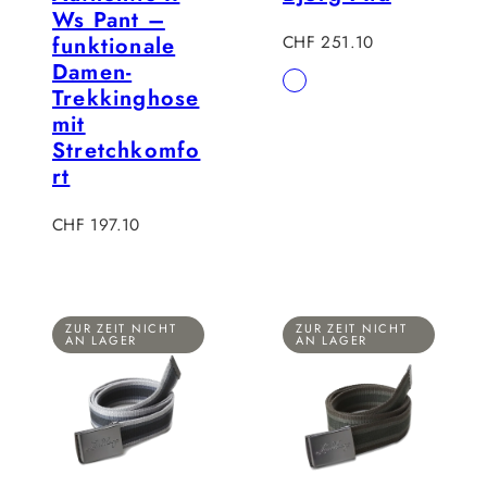
Ws Pant –
Verkaufspreis
funktionale
CHF 251.10
Damen-
Verfügbar
Rust
Trekkinghose
in
mit
Stretchkomfo
rt
Verkaufspreis
CHF 197.10
ZUR ZEIT NICHT
ZUR ZEIT NICHT
AN LAGER
AN LAGER