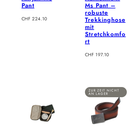
Pant
Ms Pant –
robuste
Verkaufspreis
CHF 224.10
Trekkinghose
mit
Stretchkomfo
rt
Verkaufspreis
CHF 197.10
ZUR ZEIT NICHT
AN LAGER