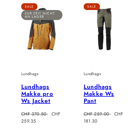
SALE
SALE
ZUR ZEIT NICHT
AN LAGER
Lundhags
Lundhags
Lundhags
Lundhags
Makke pro
Makke Ws
Ws Jacket
Pant
Regulärer
Verkaufspreis
Regulärer
Verkaufs
CHF 370.50
CHF
CHF 259.00
CHF
Preis
Preis
259.35
181.30