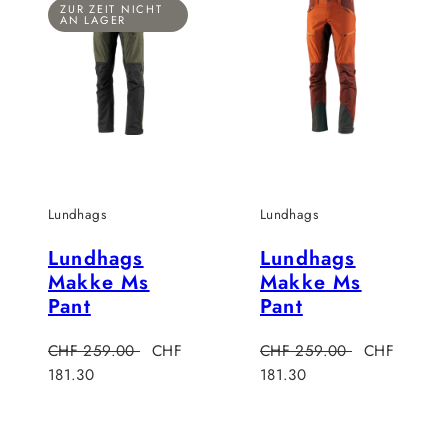
ZUR ZEIT NICHT
AN LAGER
Lundhags
Lundhags
Lundhags
Lundhags
Makke Ms
Makke Ms
Pant
Pant
preis
Regulärer
Verkaufspreis
Regulärer
Verkaufsprei
CHF 259.00
CHF
CHF 259.00
CHF
Preis
Preis
181.30
181.30