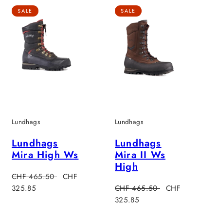
SALE
SALE
Lundhags
Lundhags
Lundhags
Lundhags
Mira High Ws
Mira II Ws
High
Regulärer
Verkaufspreis
CHF 465.50
CHF
s
Preis
Regulärer
Verkaufspreis
325.85
CHF 465.50
CHF
Preis
325.85