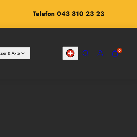
Telefon 043 810 23 23
SUCHEN
KONTO
MEINEN
0
ser & Äxte
WARENKOR
Land/Region
ANZEIGEN
(
0
)