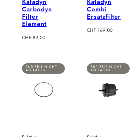
Katadyn
Katadyn
Carbodyn
Combi
Filter
Ersatzfilter
Element
Regulärer
CHF 169.00
Regulärer
Preis
CHF 89.00
Preis
ZUR ZEIT NICHT
ZUR ZEIT NICHT
AN LAGER
AN LAGER
Katadyn
Katadyn