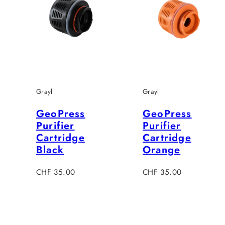
Grayl
Grayl
GeoPress
GeoPress
Purifier
Purifier
Cartridge
Cartridge
Black
Orange
Regulärer
Regulärer
CHF 35.00
CHF 35.00
Preis
Preis