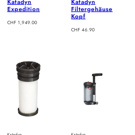
Katadyn
Katadyn
Expedition
Filtergehäuse
Kopf
Regulärer
CHF 1,949.00
Preis
Regulärer
CHF 46.90
Preis
Katadyn
Katadyn