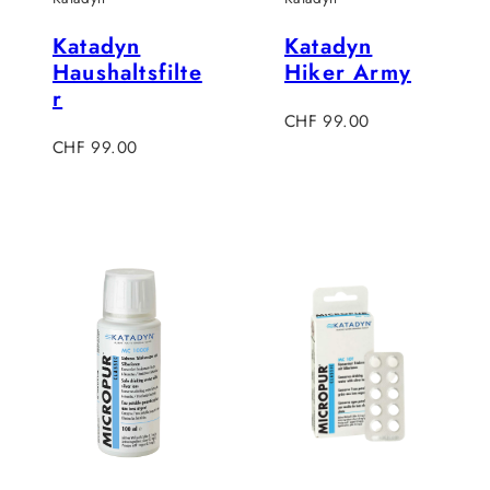
Katadyn
Katadyn
Haushaltsfilte
Hiker Army
r
Regulärer
CHF 99.00
Regulärer
Preis
CHF 99.00
Preis