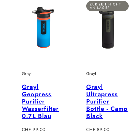
ZUR ZEIT NICHT
AN LAGER
Grayl
Grayl
Grayl
Grayl
Geopress
Ultrapress
Purifier
Purifier
Wasserfilter
Bottle - Camp
0.7L Blau
Black
Regulärer
Regulärer
CHF 99.00
CHF 89.00