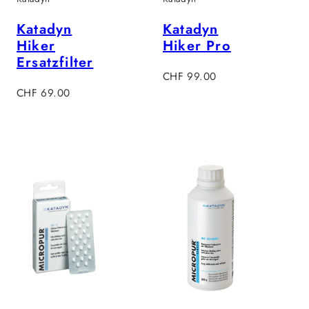
Katadyn
Katadyn
Hiker
Hiker Pro
Ersatzfilter
Regulärer
CHF 99.00
Regulärer
Preis
CHF 69.00
Preis