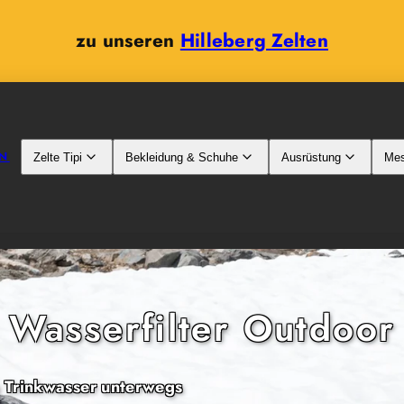
zu unseren
Hilleberg Zelten
N
Zelte Tipi
Bekleidung & Schuhe
Ausrüstung
Mes
Wasserfilter Outdoor
 Trinkwasser unterwegs