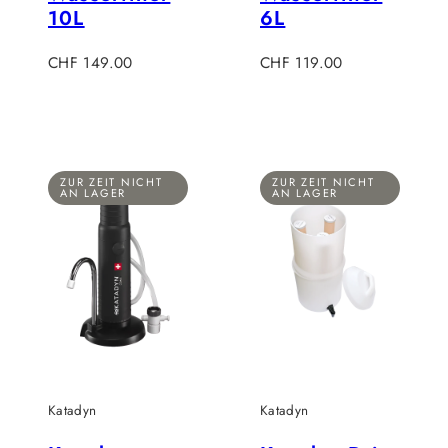
10L
6L
Regulärer
Regulärer
CHF 149.00
CHF 119.00
Preis
Preis
ZUR ZEIT NICHT
ZUR ZEIT NICHT
AN LAGER
AN LAGER
Katadyn
Katadyn