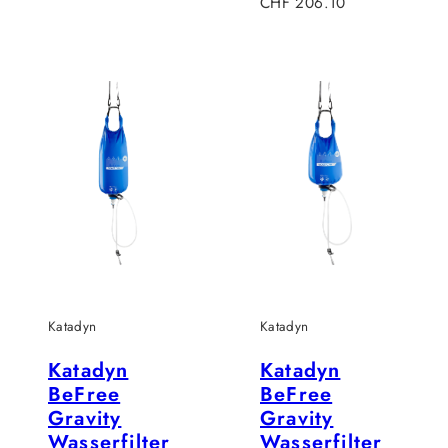
Preis
Verkaufspreis
CHF 206.10
Katadyn
Katadyn
Katadyn
Katadyn
BeFree
BeFree
Gravity
Gravity
Wasserfilter
Wasserfilter