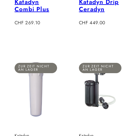
Katadyn
Katadyn Drip
Combi Plus
Ceradyn
Verkaufspreis
Regulärer
CHF 269.10
CHF 449.00
Preis
ZUR ZEIT NICHT
ZUR ZEIT NICHT
AN LAGER
AN LAGER
Katadyn
Katadyn