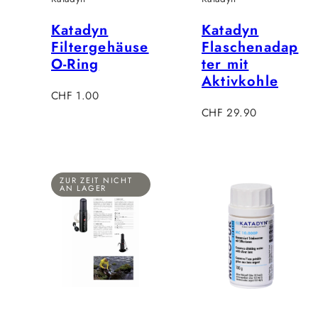
Katadyn
Katadyn
Filtergehäuse
Flaschenadap
O-Ring
ter mit
Aktivkohle
Regulärer
CHF 1.00
Preis
Regulärer
CHF 29.90
Preis
ZUR ZEIT NICHT
AN LAGER