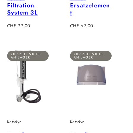
Filtration
Ersatzelemen
System 3L
t
Regulärer
Regulärer
CHF 99.00
CHF 69.00
Preis
Preis
ZUR ZEIT NICHT
ZUR ZEIT NICHT
AN LAGER
AN LAGER
Katadyn
Katadyn