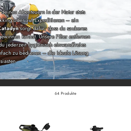
 deinen Abenteuern in der Natur stets
kking oder auf Expeditionen – ein
Katadyn
sorgt dafür, dass du sauberes
gewinnen kannst. Unsere Filter entfernen
du jederzeit hygienisch einwandfreies
nfach zu bedienen – die ideale Lösung
siasten
64 Produkte