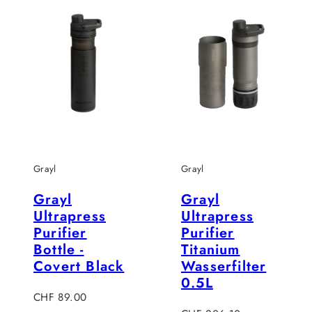
Grayl
Grayl
Grayl
Grayl
Ultrapress
Ultrapress
Purifier
Purifier
Bottle -
Titanium
Covert Black
Wasserfilter
0.5L
Regulärer
CHF 89.00