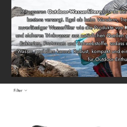
Mit unseren
Outdoor-Wasserfiltern
bist du bei
bestens versorgt. Egal ob beim Wandern, Tre
zuverlässiger Wasserfilter wie die Produkte von
und sicheres Trinkwasser aus natürlichen Quellen 
Bakterien, Protozoen und Schwebstoffe, sodass 
Wasser genießen kannst. Robust, kompakt und ei
für Outdoor-Enthu
Filter