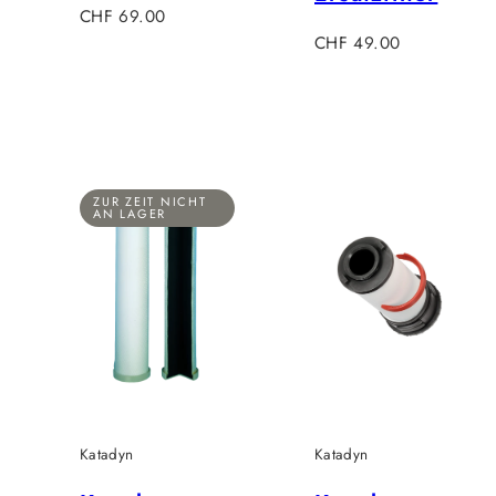
Regulärer
CHF 69.00
Preis
Regulärer
CHF 49.00
Preis
ZUR ZEIT NICHT
AN LAGER
Katadyn
Katadyn