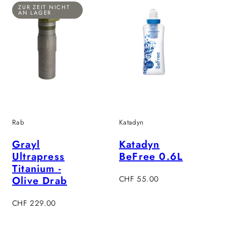
ZUR ZEIT NICHT
AN LAGER
Rab
Katadyn
Grayl
Katadyn
Ultrapress
BeFree 0.6L
Titanium -
Regulärer
Olive Drab
CHF 55.00
Preis
Regulärer
CHF 229.00
Preis