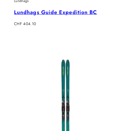
Lundhags
Lundhags Guide Expedition BC
Verkaufspreis
CHF 404.10