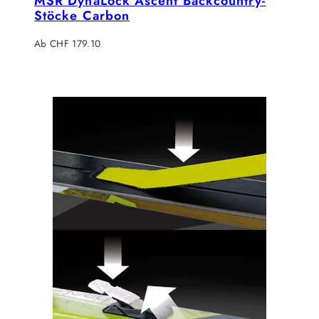
MSR DynaLock Ascent Backcountry-
Stöcke Carbon
Regulärer
Ab CHF 179.10
Preis