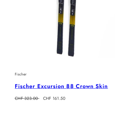
Fischer
Fischer Excursion 88 Crown Skin
Regulärer
Verkaufspreis
CHF 323.00
CHF 161.50
Preis