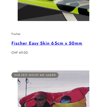
Fischer
Fischer Easy Skin 65cm x 50mm
Regulärer
CHF 49.00
Preis
ZUR ZEIT NICHT AN LAGER