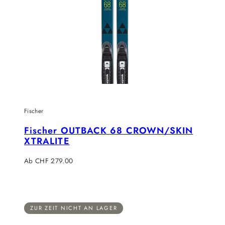
Fischer
Fischer OUTBACK 68 CROWN/SKIN
XTRALITE
Regulärer
Ab CHF 279.00
Preis
ZUR ZEIT NICHT AN LAGER