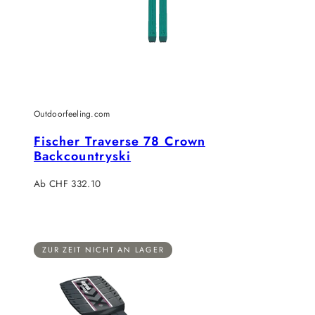
Outdoorfeeling.com
Fischer Traverse 78 Crown
Backcountryski
Regulärer
Ab CHF 332.10
Preis
ZUR ZEIT NICHT AN LAGER