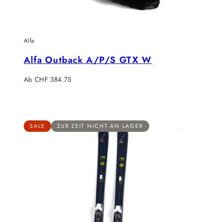
Alfa
Alfa Outback A/P/S GTX W
Regulärer
Ab CHF 384.75
Preis
SALE
ZUR ZEIT NICHT AN LAGER