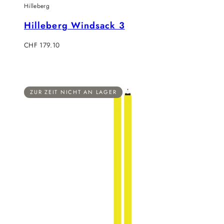
Hilleberg
Hilleberg Windsack 3
Verkaufspreis
CHF 179.10
ZUR ZEIT NICHT AN LAGER