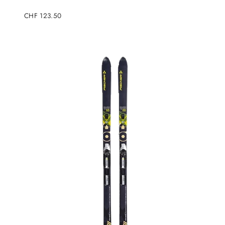
Regulärer
CHF 123.50
Preis