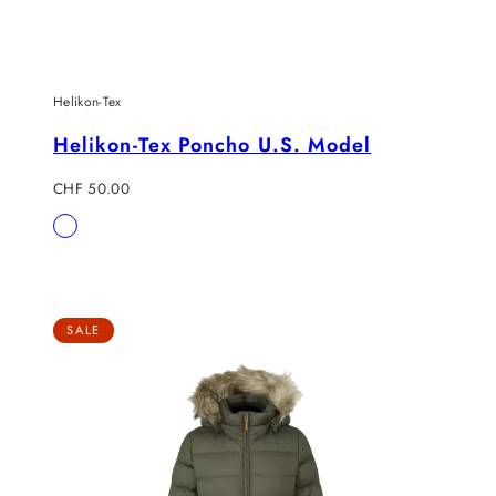
Helikon-Tex
Helikon-Tex Poncho U.S. Model
Regulärer
CHF 50.00
Preis
Verfügbar
Braun
in
SALE