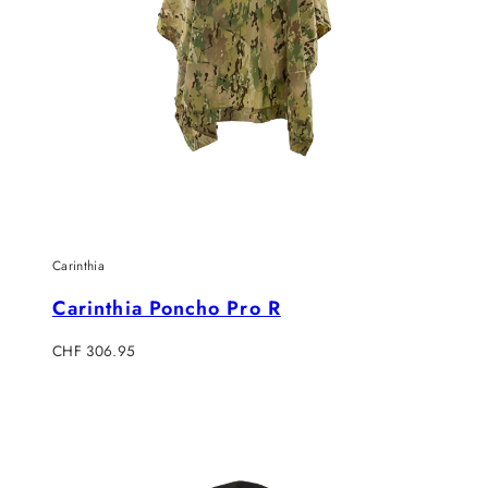
Carinthia
Carinthia Poncho Pro R
Verkaufspreis
CHF 306.95