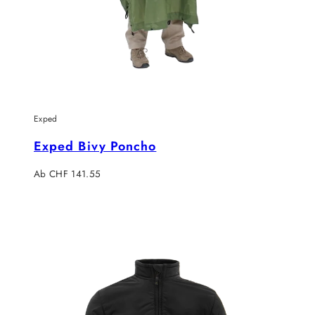
Exped
Exped Bivy Poncho
Regulärer
Ab CHF 141.55
Preis