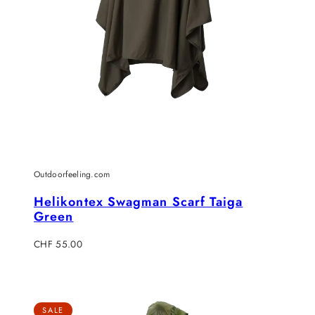
Outdoorfeeling.com
Helikontex Swagman Scarf Taiga
Green
Regulärer
CHF 55.00
Preis
SALE