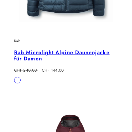
Rab
Rab Microlight Alpine Daunenjacke
für Damen
Regulärer
Verkaufspreis
CHF 240.00
CHF 144.00
Preis
Verfügbar
Tempest
in
Blue