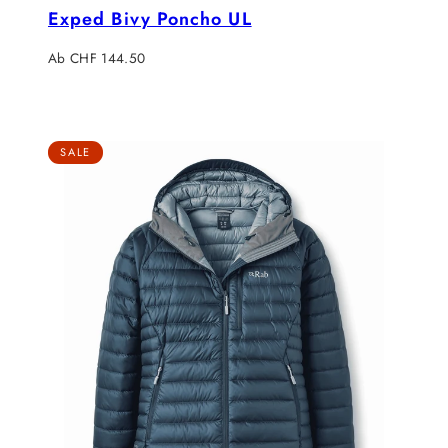
Exped Bivy Poncho UL
Verkaufspreis
Ab CHF 144.50
SALE