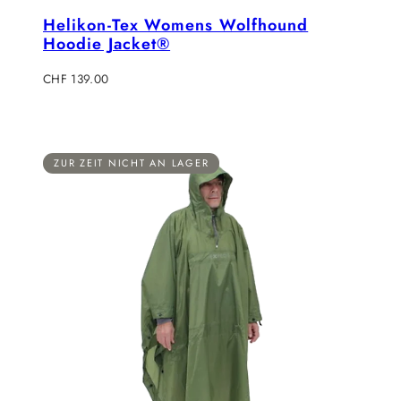
Helikon-Tex Womens Wolfhound
Hoodie Jacket®
Regulärer
CHF 139.00
Preis
ZUR ZEIT NICHT AN LAGER