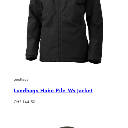
Lundhags
Lundhags Habe Pile Ws Jacket
Verkaufspreis
CHF 144.50