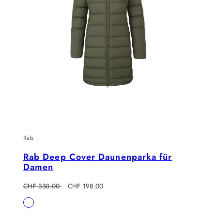
Rab
Rab Deep Cover Daunenparka für
Damen
Regulärer
Verkaufspreis
CHF 330.00
CHF 198.00
Preis
Verfügbar
Army
in