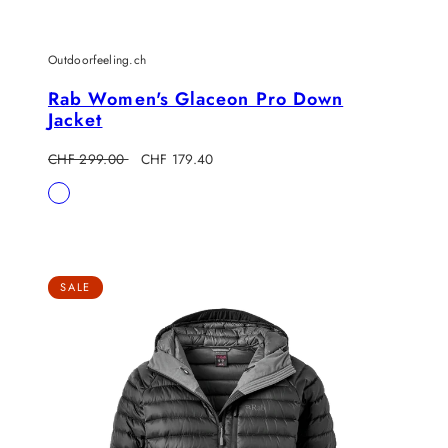
Outdoorfeeling.ch
Rab Women's Glaceon Pro Down
Jacket
Regulärer
Verkaufspreis
CHF 299.00
CHF 179.40
Preis
Verfügbar
Eucalyptus/Green
in
Slate
SALE