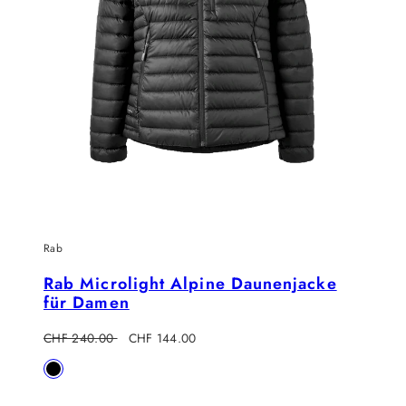
Rab
Rab Microlight Alpine Daunenjacke
für Damen
Regulärer
Verkaufspreis
CHF 240.00
CHF 144.00
Preis
Verfügbar
Black
in