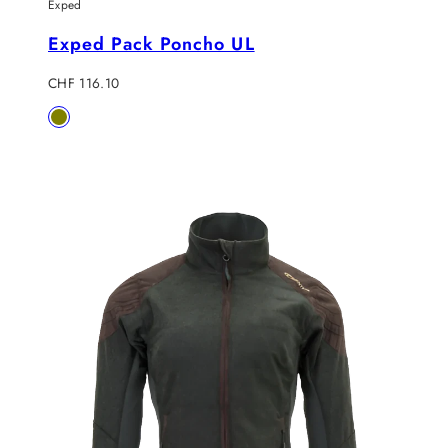
Exped
Exped Pack Poncho UL
Verkaufspreis
CHF 116.10
Verfügbar
Olive
in