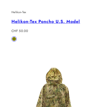
Helikon-Tex
Helikon-Tex Poncho U.S. Model
Regulärer
CHF 50.00
Preis
Verfügbar
Olive
in