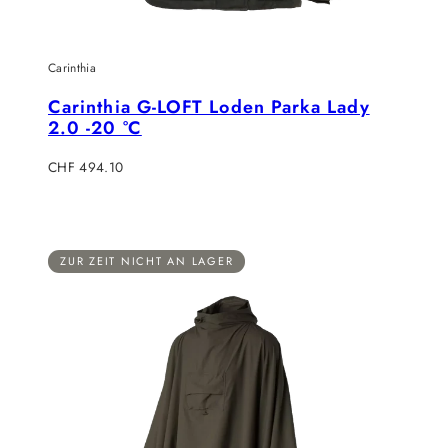
Carinthia
Carinthia G-LOFT Loden Parka Lady
2.0 -20 °C
Verkaufspreis
CHF 494.10
ZUR ZEIT NICHT AN LAGER