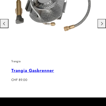
Nach
Nac
links
rech
schieben
schi
Trangia
Trangia Gasbrenner
Regulärer
CHF 89.00
Preis