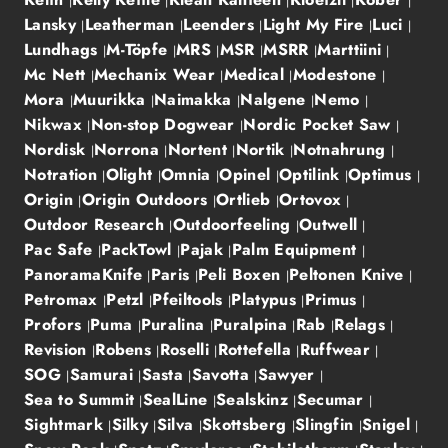
Lansky
Leatherman
Leenders
Light My Fire
Luci
Lundhags
M-Töpfe
MRS
MSR
MSRR
Marttiini
Mc Nett
Mechanix Wear
Medical
Modestone
Mora
Muurikka
Naimakka
Nalgene
Nemo
Nikwax
Non-stop Dogwear
Nordic Pocket Saw
Nordisk
Norrona
Nortent
Nortik
Notnahrung
Notration
Olight
Omnia
Opinel
Optilink
Optimus
Origin
Origin Outdoors
Ortlieb
Ortovox
Outdoor Research
Outdoorfeeling
Outwell
Pac Safe
PackTowl
Pajak
Palm Equipment
PanoramaKnife
Paris
Peli Boxen
Peltonen Knive
Petromax
Petzl
Pfeiltools
Platypus
Primus
Profors
Puma
Puralina
Puralpina
Rab
Relags
Revision
Robens
Roselli
Rottefella
Ruffwear
SOG
Samurai
Sasta
Savotta
Sawyer
Sea to Summit
SealLine
Sealskinz
Secumar
Sightmark
Silky
Silva
Skottsberg
Slingfin
Snigel