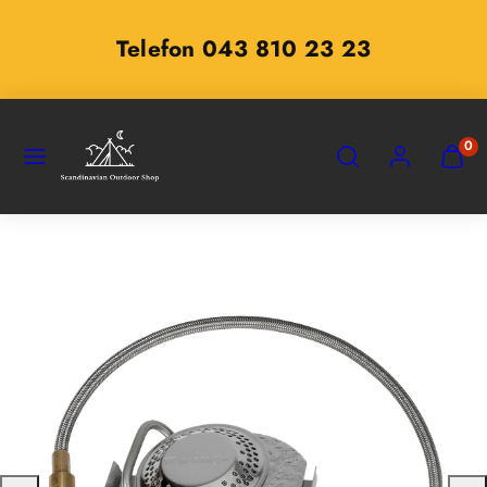
Zum
Inhalt
Telefon 043 810 23 23
springen
SPEISEKARTE
SUCHEN
KONTO
MEINE
0
WARE
ANZEI
(
0
)