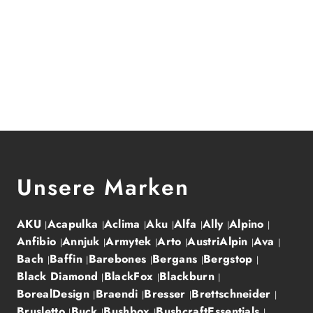
Unsere Marken
AKU
Acapulka
Aclima
Aku
Alfa
Ally
Alpino
Anfibio
Annjuk
Armytek
Arto
AustriAlpin
Ava
Bach
Baffin
Barebones
Bergans
Bergstop
Black Diamond
BlackFox
Blackburn
BorealDesign
Braendi
Bresser
Brettschneider
Brusletto
Buck
Bushbox
BushcraftEssentials