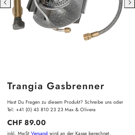
Nach
Nac
links
rech
schieben
schi
Trangia Gasbrenner
Hast Du Fragen zu diesem Produkt? Schreibe uns oder
Tel: +41 (0) 43 810 23 23 Max & Olivera
Regulärer
CHF 89.00
Preis
inkl. MwSt
Versand
wird an der Kasse berechnet.