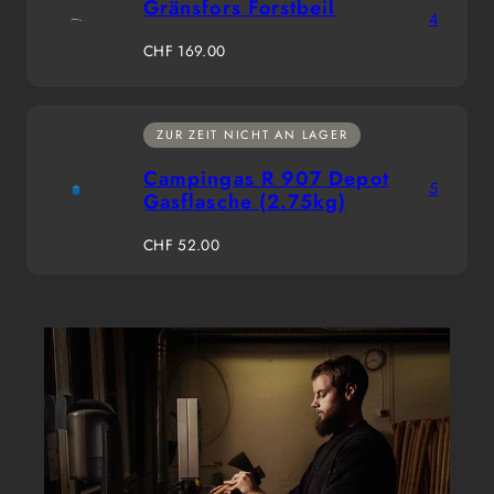
Gränsfors Forstbeil
4
Regulärer
CHF 169.00
Preis
ZUR ZEIT NICHT AN LAGER
Campingas R 907 Depot
5
Gasflasche (2.75kg)
Regulärer
CHF 52.00
Preis