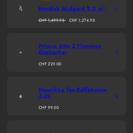
Nordisk Midgard 9.2 m²
1
Regulärer
Verkaufspreis
CHF 1,499.95
CHF 1,274.95
Preis
Primus Atle 2 Flammen
Gaskocher
2
Regulärer
CHF 229.00
Preis
Muurikka Tee-Kaffekanne
3.0L
3
Regulärer
CHF 99.00
Preis