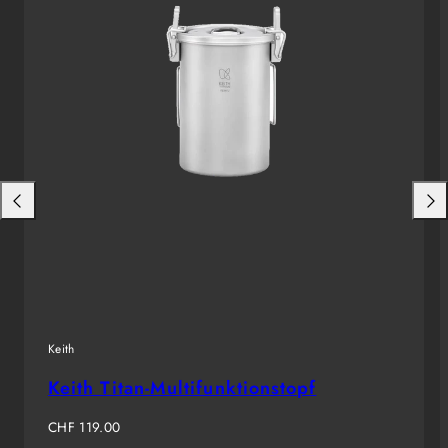
Nach
Nac
links
rech
schieben
schi
Keith
Keith Titan-Multifunktionstopf
Regulärer
CHF 119.00
Preis