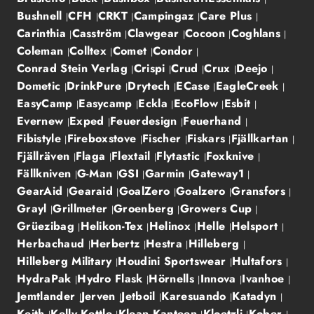
Bushnell
CFH
CRKT
Campingaz
Care Plus
Carinthia
Casström
Clawgear
Cocoon
Coghlans
Coleman
Colltex
Comet
Condor
Conrad Stein Verlag
Crispi
Crud
Crux
Deejo
Dometic
DrinkPure
Drytech
ECase
EagleCreek
EasyCamp
Easycamp
Eckla
EcoFlow
Esbit
Evernew
Exped
Feuerdesign
Feuerhand
Fibistyle
Fireboxstove
Fischer
Fiskars
Fjällkartan
Fjällräven
Flaga
Flextail
Flytastic
Foxknive
Fällkniven
G-Man
GSI
Garmin
Gateway1
GearAid
Gearaid
GoalZero
Goalzero
Gransfors
Grayl
Grillmeter
Groenberg
Growers Cup
Grüezibag
Helikon-Tex
Helinox
Helle
Helsport
Herbachaud
Herbertz
Hestra
Hilleberg
Hilleberg Military
Houdini Sportswear
Hultafors
HydraPak
Hydro Flask
Hörnells
Innova
Ivanhoe
Jemtlander
Jerven
Jetboil
Karesuando
Katadyn
Keith
Kelly Kettle
Klean Kanteen
Kloetzli
Kober