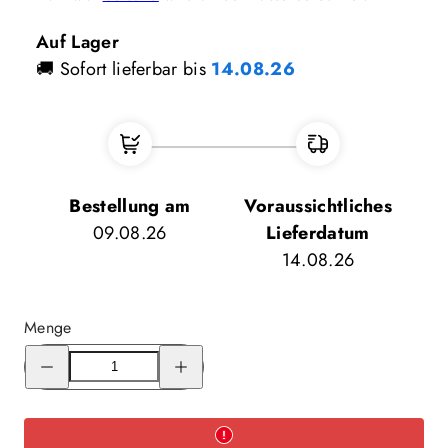
Auf Lager
🚚 Sofort lieferbar bis
14.08.26
Bestellung am
Voraussichtliches
09.08.26
Lieferdatum
14.08.26
Menge
Menge
Menge
für
für
Trangia
Trangia
Gasbrenner
Gasbrenner
verringern
erhöhen