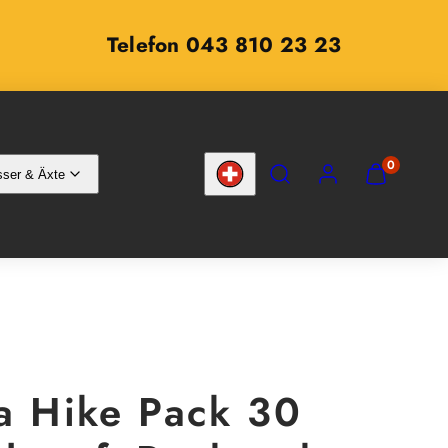
Telefon 043 810 23 23
SUCHEN
KONTO
MEINEN
0
ser & Äxte
WARENKOR
Land/Region
ANZEIGEN
(
0
)
a Hike Pack 30