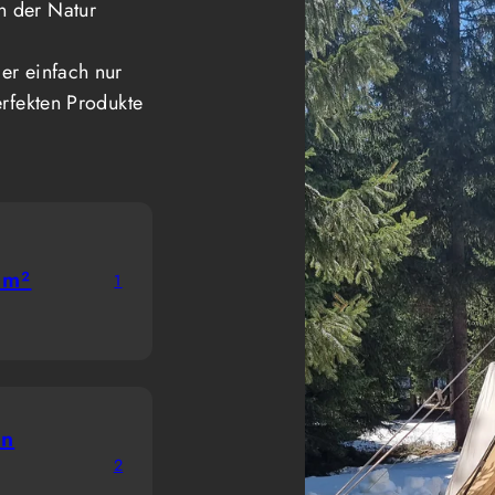
n der Natur
er einfach nur
erfekten Produkte
 m²
1
en
2