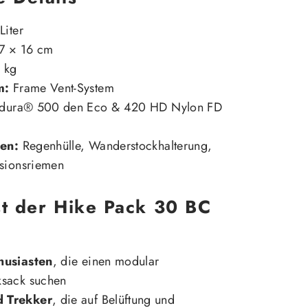
Liter
7 × 16 cm
 kg
m:
Frame Vent-System
dura® 500 den Eco & 420 HD Nylon FD
en:
Regenhülle, Wanderstockhalterung,
ssionsriemen
st der Hike Pack 30 BC
husiasten
, die einen modular
ksack suchen
 Trekker
, die auf Belüftung und