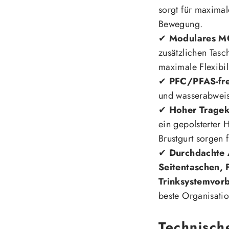
sorgt für maximale
Bewegung.
✔
Modulares M
zusätzlichen Tas
maximale Flexibili
✔
PFC/PFAS-fre
und wasserabwei
✔
Hoher Trage
ein gepolsterter 
Brustgurt sorgen f
✔
Durchdachte 
Seitentaschen, 
Trinksystemvorb
beste Organisatio
Technisch