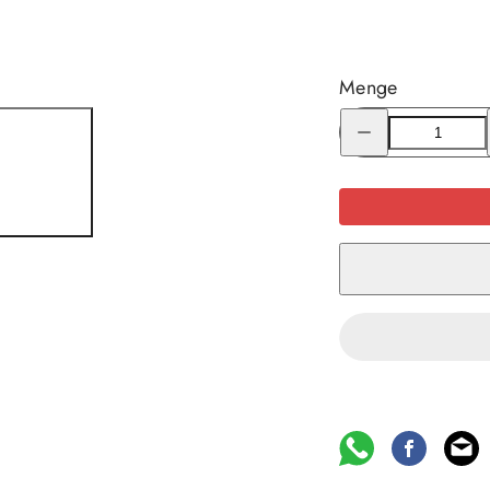
Menge
Menge
für
Tatonka
Hike
Pack
30
BC
Bushcraft-
Rucksack
verringern