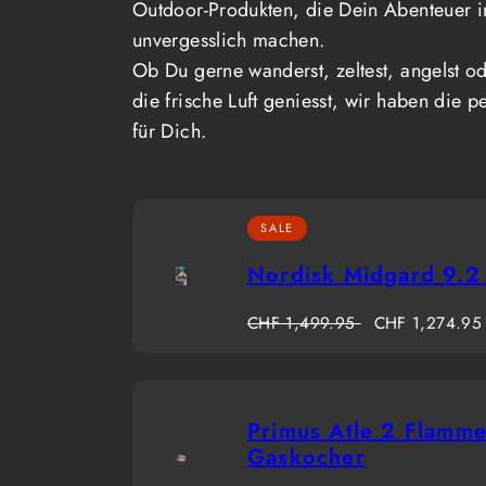
Outdoor-Produkten, die Dein Abenteuer i
unvergesslich machen.
Ob Du gerne wanderst, zeltest, angelst od
die frische Luft geniesst, wir haben die p
für Dich.
SALE
Nordisk Midgard 9.2
Regulärer
Verkaufspreis
CHF 1,499.95
CHF 1,274.95
Preis
Primus Atle 2 Flamm
Gaskocher