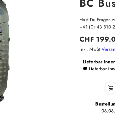
BC Bus
Hast Du Fragen z
+41 (0) 43 810 
Regulärer
CHF 199.
Preis
inkl. MwSt
Versa
Lieferbar inne
🚚 Lieferbar inn
Bestellu
08.08