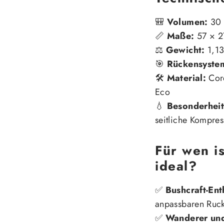
🎒
Volumen:
30 
📏
Maße:
57 × 2
⚖
Gewicht:
1,13
🎯
Rückensyste
🛠
Material:
Cor
Eco
💧
Besonderheit
seitliche Kompre
Für wen i
ideal?
✅
Bushcraft-Ent
anpassbaren Ruc
✅
Wanderer und