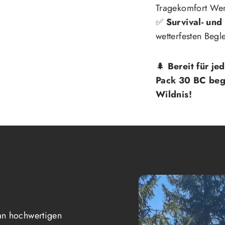
Tragekomfort Wer
✅
Survival- und
wetterfesten Begl
🌲
Bereit für j
Pack 30 BC begl
Wildnis!
an hochwertigen