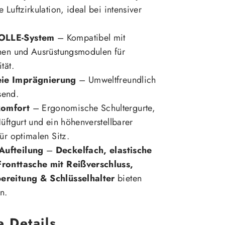
 Luftzirkulation, ideal bei intensiver
OLLE-System
– Kompatibel mit
chen und Ausrüstungsmodulen für
tät.
ie Imprägnierung
– Umweltfreundlich
send.
komfort
– Ergonomische Schultergurte,
Hüftgurt und ein höhenverstellbarer
ür optimalen Sitz.
Aufteilung
–
Deckelfach, elastische
Fronttasche mit Reißverschluss,
ereitung & Schlüsselhalter
bieten
n.
e Details