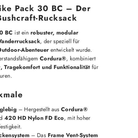
ike Pack 30 BC – Der
Bushcraft-Rucksack
30 BC
ist ein
robuster, modular
Wanderrucksack
, der speziell für
 Outdoor-Abenteuer
entwickelt wurde.
derstandsfähigem
Cordura®
, kombiniert
, Tragekomfort und Funktionalität
für
uren.
kmale
glebig
– Hergestellt aus
Cordura®
nd
420 HD Nylon FD Eco
, mit hoher
estigkeit.
ückensystem
– Das
Frame Vent-System