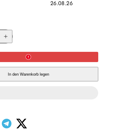
26.08.26
Menge
für
Tatonka
Hike
Pack
30
BC
Bushcraft-
Rucksack
erhöhen
In den Warenkorb legen