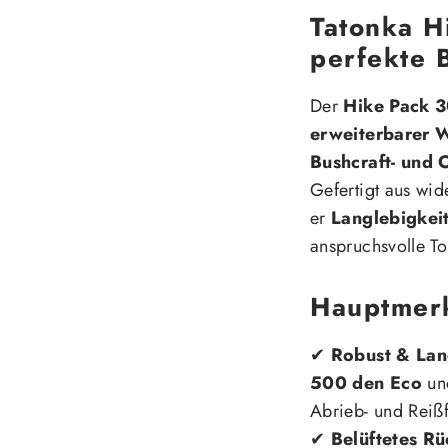
Tatonka H
perfekte 
Der
Hike Pack 
erweiterbarer 
Bushcraft- und
Gefertigt aus wi
er
Langlebigkeit
anspruchsvolle To
Hauptmer
✔
Robust & Lan
500 den Eco
u
Abrieb- und Reißf
✔
Belüftetes R