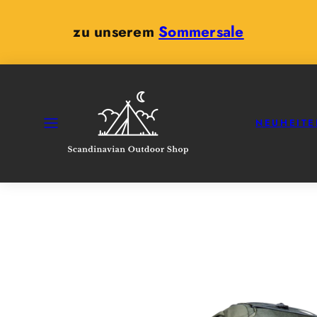
Zum
Inhalt
zu unserem
Sommersale
springen
SPEISEKARTE
NEUHEITE