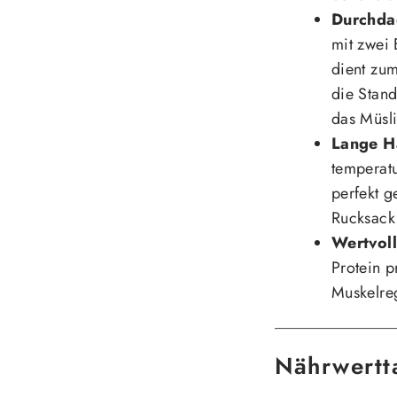
Durchda
mit zwei 
dient zum
die Stand
das Müsli
Lange Ha
temperat
perfekt g
Rucksack
Wertvoll
Protein p
Muskelre
Nährwertta