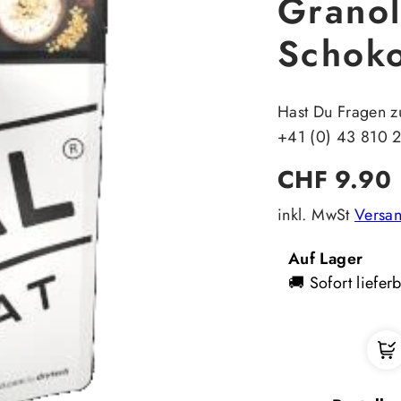
Granol
Schok
Hast Du Fragen z
+41 (0) 43 810 
Regulärer
CHF 9.90
Preis
inkl. MwSt
Versa
Auf Lager
🚚 Sofort liefer