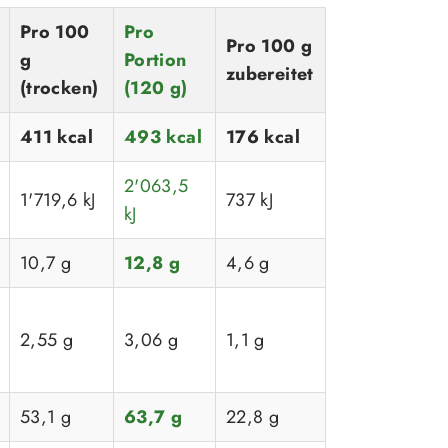
Pro 100
Pro
Pro 100 g
g
Portion
zubereitet
(trocken)
(120 g)
411 kcal
493 kcal
176 kcal
2'063,5
1'719,6 kJ
737 kJ
kJ
10,7 g
12,8 g
4,6 g
2,55 g
3,06 g
1,1 g
53,1 g
63,7 g
22,8 g