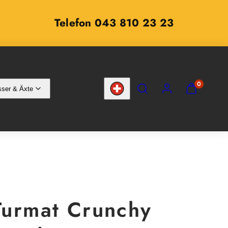
Telefon 043 810 23 23
SUCHEN
KONTO
MEINEN
0
ser & Äxte
WARENKOR
Land/Region
ANZEIGEN
(
0
)
urmat Crunchy