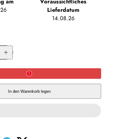
ng am
Voraussichtliches
.26
Lieferdatum
14.08.26
Menge
für
REAL
Turmat
Crunchy
Granola
mit
Schokolade
erhöhen
In den Warenkorb legen