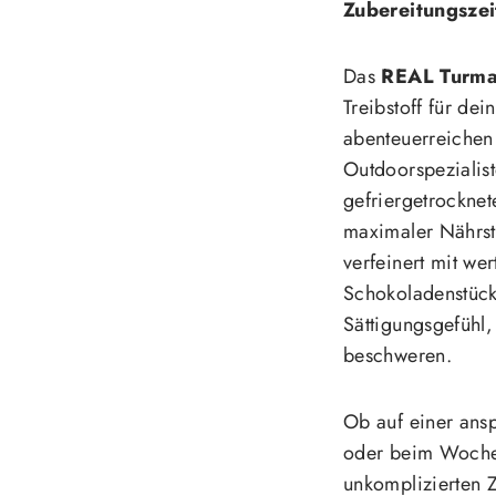
Zubereitungszei
Das
REAL Turma
Treibstoff für dei
abenteuerreichen
Outdoorspezialist
gefriergetrocknet
maximaler Nährsto
verfeinert mit we
Schokoladenstücke
Sättigungsgefühl
beschweren.
Ob auf einer ansp
oder beim Woche
unkomplizierten Z