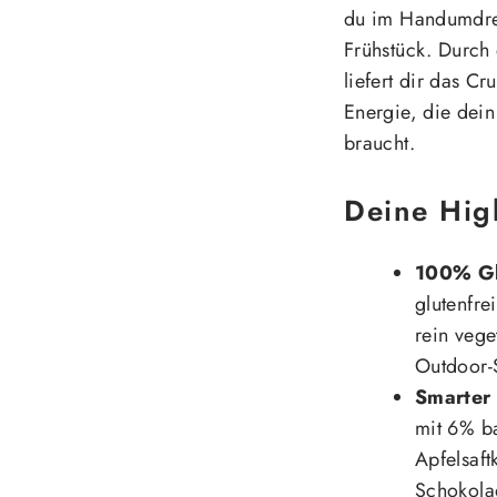
du im Handumdreh
Frühstück. Durch 
liefert dir das C
Energie, die dein
braucht.
Deine High
100% Gl
glutenfre
rein vege
Outdoor-S
Smarter
mit 6% ba
Apfelsaft
Schokola