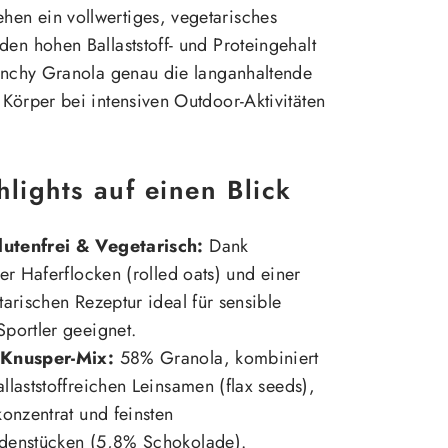
en ein vollwertiges, vegetarisches
den hohen Ballaststoff- und Proteingehalt
runchy Granola genau die langanhaltende
 Körper bei intensiven Outdoor-Aktivitäten
lights auf einen Blick
utenfrei & Vegetarisch:
Dank
ier Haferflocken (rolled oats) und einer
tarischen Rezeptur ideal für sensible
portler geeignet.
 Knusper-Mix:
58% Granola, kombiniert
llaststoffreichen Leinsamen (flax seeds),
konzentrat und feinsten
denstücken (5,8% Schokolade).