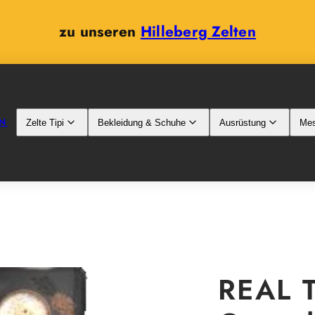
zu unseren
Hilleberg Zelten
N
Zelte Tipi
Bekleidung & Schuhe
Ausrüstung
Mes
REAL T