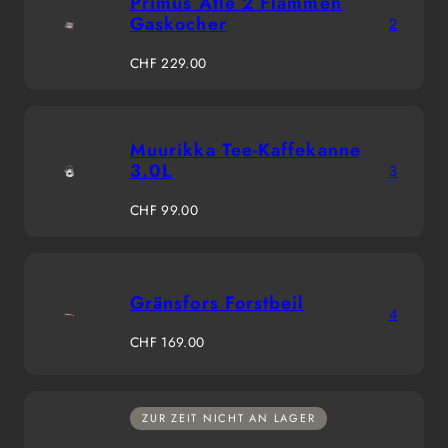
Primus Atle 2 Flammen
Gaskocher
2
Regulärer
CHF 229.00
Preis
Muurikka Tee-Kaffekanne
3.0L
3
Regulärer
CHF 99.00
Preis
Gränsfors Forstbeil
4
Regulärer
CHF 169.00
Preis
ZUR ZEIT NICHT AN LAGER