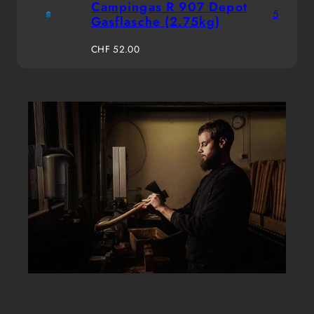
Campingas R 907 Depot
5
Gasflasche (2.75kg)
Regulärer
CHF 52.00
Preis