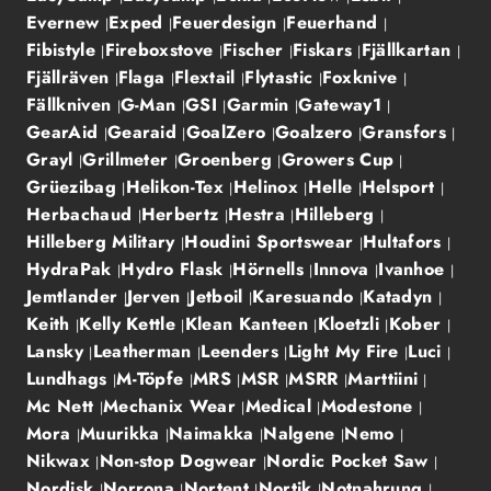
Evernew
Exped
Feuerdesign
Feuerhand
Fibistyle
Fireboxstove
Fischer
Fiskars
Fjällkartan
Fjällräven
Flaga
Flextail
Flytastic
Foxknive
Fällkniven
G-Man
GSI
Garmin
Gateway1
GearAid
Gearaid
GoalZero
Goalzero
Gransfors
Grayl
Grillmeter
Groenberg
Growers Cup
Grüezibag
Helikon-Tex
Helinox
Helle
Helsport
Herbachaud
Herbertz
Hestra
Hilleberg
Hilleberg Military
Houdini Sportswear
Hultafors
HydraPak
Hydro Flask
Hörnells
Innova
Ivanhoe
Jemtlander
Jerven
Jetboil
Karesuando
Katadyn
Keith
Kelly Kettle
Klean Kanteen
Kloetzli
Kober
Lansky
Leatherman
Leenders
Light My Fire
Luci
Lundhags
M-Töpfe
MRS
MSR
MSRR
Marttiini
Mc Nett
Mechanix Wear
Medical
Modestone
Mora
Muurikka
Naimakka
Nalgene
Nemo
Nikwax
Non-stop Dogwear
Nordic Pocket Saw
Nordisk
Norrona
Nortent
Nortik
Notnahrung