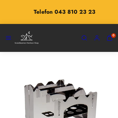
Zum
Inhalt
Telefon 043 810 23 23
springen
SPEISEKARTE
SUCHEN
KONTO
MEINE
0
WARE
ANZEI
(
0
)