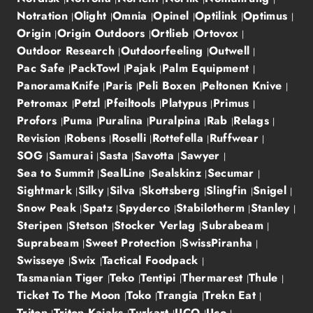
Notration
Olight
Omnia
Opinel
Optilink
Optimus
Origin
Origin Outdoors
Ortlieb
Ortovox
Outdoor Research
Outdoorfeeling
Outwell
Pac Safe
PackTowl
Pajak
Palm Equipment
PanoramaKnife
Paris
Peli Boxen
Peltonen Knive
Petromax
Petzl
Pfeiltools
Platypus
Primus
Profors
Puma
Puralina
Puralpina
Rab
Relags
Revision
Robens
Roselli
Rottefella
Ruffwear
SOG
Samurai
Sasta
Savotta
Sawyer
Sea to Summit
SealLine
Sealskinz
Secumar
Sightmark
Silky
Silva
Skottsberg
Slingfin
Snigel
Snow Peak
Spatz
Spyderco
Stabilotherm
Stanley
Steripen
Stetson
Stocker Verlag
Subrabeam
Suprabeam
Sweet Protection
SwissPiranha
Swisseye
Swix
Tactical Foodpack
Tasmanian Tiger
Teko
Tentipi
Thermarest
Thule
Ticket To The Moon
Toko
Trangia
Trekn Eat
Triton
Triton Kajaks
Turkart
UCO
Uco