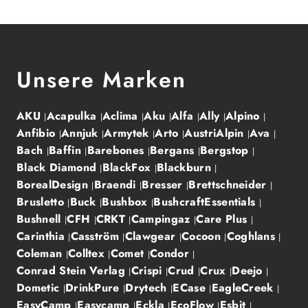
Unsere Marken
AKU
Acapulka
Aclima
Aku
Alfa
Ally
Alpino
Anfibio
Annjuk
Armytek
Arto
AustriAlpin
Ava
Bach
Baffin
Barebones
Bergans
Bergstop
Black Diamond
BlackFox
Blackburn
BorealDesign
Braendi
Bresser
Brettschneider
Brusletto
Buck
Bushbox
BushcraftEssentials
Bushnell
CFH
CRKT
Campingaz
Care Plus
Carinthia
Casström
Clawgear
Cocoon
Coghlans
Coleman
Colltex
Comet
Condor
Conrad Stein Verlag
Crispi
Crud
Crux
Deejo
Dometic
DrinkPure
Drytech
ECase
EagleCreek
EasyCamp
Easycamp
Eckla
EcoFlow
Esbit