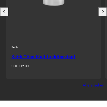
Nach
Nac
links
rech
schieben
schi
Keith
Keith Titan-Multifunktionstopf
Regulärer
CHF 119.00
Preis
Alle ansehen