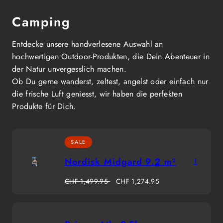
Camping
Entdecke unsere handverlesene Auswahl an
hochwertigen Outdoor-Produkten, die Dein Abenteuer in
der Natur unvergesslich machen.
Ob Du gerne wanderst, zeltest, angelst oder einfach nur
die frische Luft geniesst, wir haben die perfekten
Produkte für Dich.
SALE
Nordisk Midgard 9.2 m²
1
Regulärer
Verkaufspreis
CHF 1,499.95
CHF 1,274.95
Preis