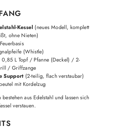
MFANG
elstahl-Kessel
(neues Modell, komplett
ißt, ohne Nieten)
-Feuerbasis
nalpfeife (Whistle)
:
0,85 L Topf / Pfanne (Deckel) / 2-
rill / Griffzange
e Support
(2-teilig, flach verstaubar)
beutel mit Kordelzug
bestehen aus Edelstahl und lassen sich
essel verstauen.
HTS