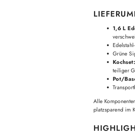
LIEFERU
1,6 L Ed
verschwe
Edelstahl
Grüne Sig
Kochset
teiliger G
Pot/Bas
Transport
Alle Komponenten 
platzsparend im K
HIGHLIG