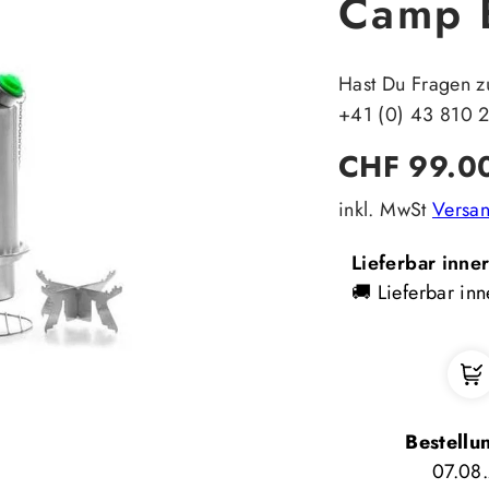
Camp B
Hast Du Fragen z
+41 (0) 43 810 
Regulärer
CHF 99.0
Preis
inkl. MwSt
Versa
Lieferbar inne
🚚 Lieferbar inn
Bestellu
07.08