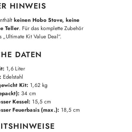
ER HINWEIS
enthält
keinen Hobo Stove, keine
e Teller
. Für das komplette Zubehör
 „Ultimate Kit Value Deal“.
CHE DATEN
t:
1,6 Liter
:
Edelstahl
ewicht Kit:
1,62 kg
epackt):
34 cm
sser Kessel:
15,5 cm
ser Feuerbasis (max.):
18,5 cm
ITSHINWEISE