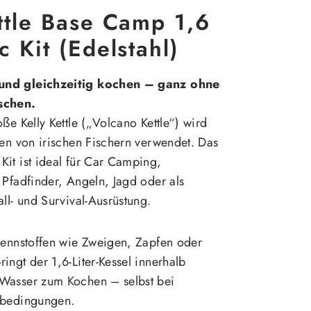
ttle Base Camp 1,6
c Kit (Edelstahl)
und gleichzeitig kochen – ganz ohne
schen.
ße Kelly Kettle („Volcano Kettle“) wird
ren von irischen Fischern verwendet. Das
it ist ideal für Car Camping,
 Pfadfinder, Angeln, Jagd oder als
all- und Survival-Ausrüstung.
rennstoffen wie Zweigen, Zapfen oder
ingt der 1,6-Liter-Kessel innerhalb
Wasser zum Kochen – selbst bei
rbedingungen.