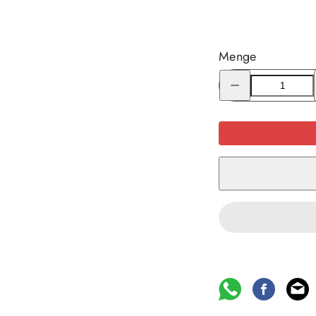
Menge
Menge
für
Kelly
Kettle
Base
Camp
Basic
Kit
1.6l
verringern