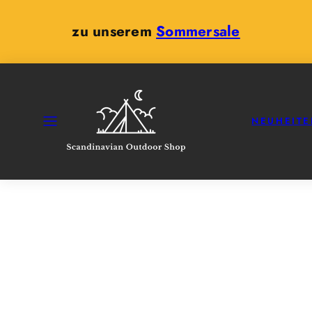
Zum
Inhalt
zu unserem
Sommersale
springen
SPEISEKARTE
NEUHEITE