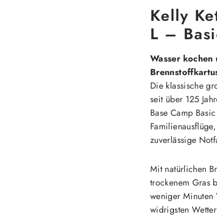
Kelly Ke
L – Basi
Wasser kochen 
Brennstoffkartu
Die klassische gro
seit über 125 Jah
Base Camp Basic K
Familienausflüge,
zuverlässige Notf
Mit natürlichen B
trockenem Gras br
weniger Minuten 
widrigsten Wette