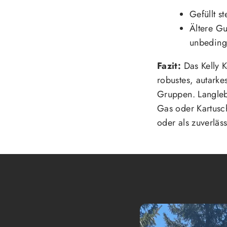
Gefüllt st
Ältere G
unbedingt
Fazit:
Das Kelly K
robustes, autarke
Gruppen. Langlebi
Gas oder Kartusc
oder als zuverläs