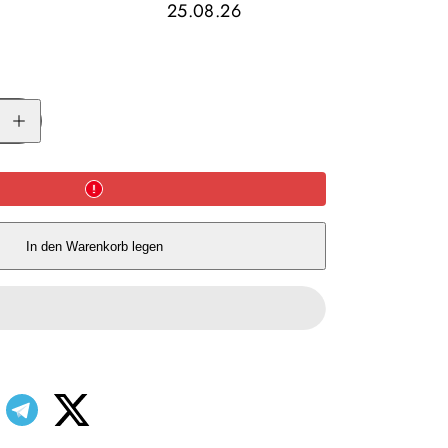
25.08.26
Menge
für
Kelly
Kettle
Base
Camp
Basic
Kit
1.6l
erhöhen
In den Warenkorb legen