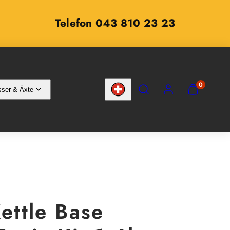
Telefon 043 810 23 23
SUCHEN
KONTO
MEINEN
0
ser & Äxte
WARENKOR
Land/Region
ANZEIGEN
(
0
)
Kettle Base