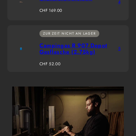
4
Regulärer
CHF 169.00
Preis
ZUR ZEIT NICHT AN LAGER
Campingas R 907 Depot
5
Gasflasche (2.75kg)
Regulärer
CHF 52.00
Preis