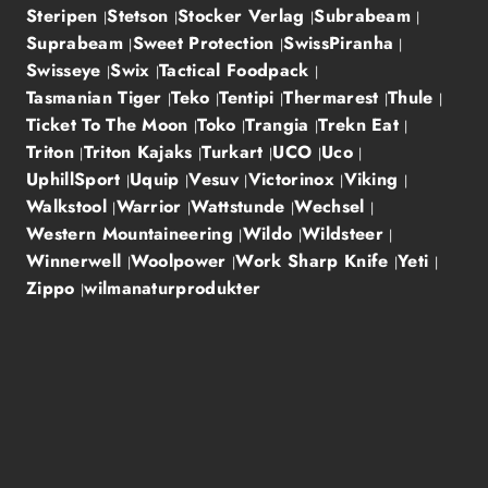
Steripen
Stetson
Stocker Verlag
Subrabeam
Suprabeam
Sweet Protection
SwissPiranha
Swisseye
Swix
Tactical Foodpack
Tasmanian Tiger
Teko
Tentipi
Thermarest
Thule
Ticket To The Moon
Toko
Trangia
Trekn Eat
Triton
Triton Kajaks
Turkart
UCO
Uco
UphillSport
Uquip
Vesuv
Victorinox
Viking
Walkstool
Warrior
Wattstunde
Wechsel
Western Mountaineering
Wildo
Wildsteer
Winnerwell
Woolpower
Work Sharp Knife
Yeti
Zippo
wilmanaturprodukter