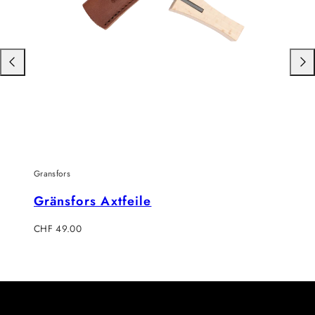
Nach
Nac
links
rech
schieben
schi
Gransfors
Gränsfors Axtfeile
Regulärer
CHF 49.00
Preis