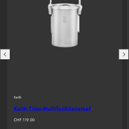
Nach
Nac
links
rech
schieben
schi
Keith
Keith Titan-Multifunktionstopf
Regulärer
CHF 119.00
Preis