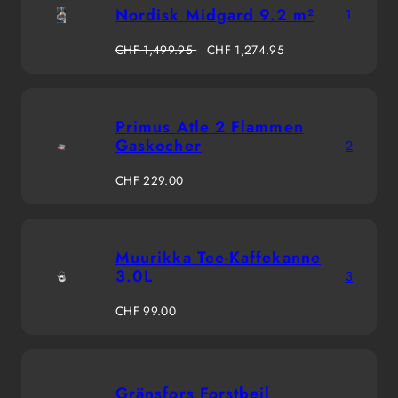
Nordisk Midgard 9.2 m²
1
Regulärer
Verkaufspreis
CHF 1,499.95
CHF 1,274.95
Preis
Primus Atle 2 Flammen
Gaskocher
2
Regulärer
CHF 229.00
Preis
Muurikka Tee-Kaffekanne
3.0L
3
Regulärer
CHF 99.00
Preis
Gränsfors Forstbeil