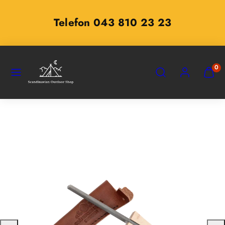
Zum
Inhalt
Telefon 043 810 23 23
springen
SPEISEKARTE
SUCHEN
KONTO
MEINE
0
WARE
ANZEI
(
0
)