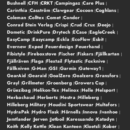
Bushnell
CFH
CRKT
Campingaz
Care Plus
Carinthia
Casström
Clawgear
Cocoon
Coghlans
Coleman
Colltex
Comet
Condor
Conrad Stein Verlag
Crispi
Crud
Crux
Deejo
Dometic
DrinkPure
Drytech
ECase
EagleCreek
EasyCamp
Easycamp
Eckla
EcoFlow
Esbit
Evernew
Exped
Feuerdesign
Feuerhand
Fibistyle
Fireboxstove
Fischer
Fiskars
Fjällkartan
Fjällräven
Flaga
Flextail
Flytastic
Foxknive
Fällkniven
G-Man
GSI
Garmin
Gateway1
GearAid
Gearaid
GoalZero
Goalzero
Gransfors
Grayl
Grillmeter
Groenberg
Growers Cup
Grüezibag
Helikon-Tex
Helinox
Helle
Helsport
Herbachaud
Herbertz
Hestra
Hilleberg
Hilleberg Military
Houdini Sportswear
Hultafors
HydraPak
Hydro Flask
Hörnells
Innova
Ivanhoe
Jemtlander
Jerven
Jetboil
Karesuando
Katadyn
Keith
Kelly Kettle
Klean Kanteen
Kloetzli
Kober