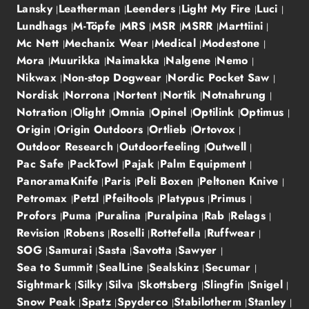
Lansky
Leatherman
Leenders
Light My Fire
Luci
Lundhags
M-Töpfe
MRS
MSR
MSRR
Marttiini
Mc Nett
Mechanix Wear
Medical
Modestone
Mora
Muurikka
Naimakka
Nalgene
Nemo
Nikwax
Non-stop Dogwear
Nordic Pocket Saw
Nordisk
Norrona
Nortent
Nortik
Notnahrung
Notration
Olight
Omnia
Opinel
Optilink
Optimus
Origin
Origin Outdoors
Ortlieb
Ortovox
Outdoor Research
Outdoorfeeling
Outwell
Pac Safe
PackTowl
Pajak
Palm Equipment
PanoramaKnife
Paris
Peli Boxen
Peltonen Knive
Petromax
Petzl
Pfeiltools
Platypus
Primus
Profors
Puma
Puralina
Puralpina
Rab
Relags
Revision
Robens
Roselli
Rottefella
Ruffwear
SOG
Samurai
Sasta
Savotta
Sawyer
Sea to Summit
SealLine
Sealskinz
Secumar
Sightmark
Silky
Silva
Skottsberg
Slingfin
Snigel
Snow Peak
Spatz
Spyderco
Stabilotherm
Stanley