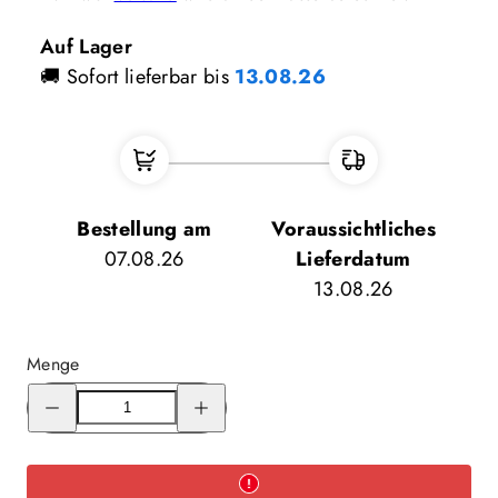
Auf Lager
🚚 Sofort lieferbar bis
13.08.26
Bestellung am
Voraussichtliches
07.08.26
Lieferdatum
13.08.26
Menge
Menge
Menge
für
für
Gränsfors
Gränsfors
Axtfeile
Axtfeile
verringern
erhöhen