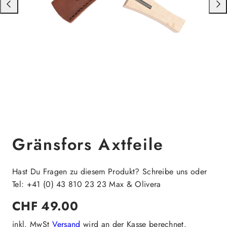
Nach
Nac
links
rech
schieben
schi
Gränsfors Axtfeile
Hast Du Fragen zu diesem Produkt? Schreibe uns oder
Tel: +41 (0) 43 810 23 23 Max & Olivera
Regulärer
CHF 49.00
Preis
inkl. MwSt
Versand
wird an der Kasse berechnet.