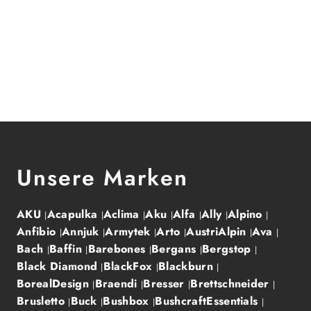
Unsere Marken
AKU
Acapulka
Aclima
Aku
Alfa
Ally
Alpino
Anfibio
Annjuk
Armytek
Arto
AustriAlpin
Ava
Bach
Baffin
Barebones
Bergans
Bergstop
Black Diamond
BlackFox
Blackburn
BorealDesign
Braendi
Bresser
Brettschneider
Brusletto
Buck
Bushbox
BushcraftEssentials