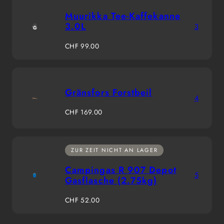
Muurikka Tee-Kaffekanne
3.0L
3
Regulärer
CHF 99.00
Preis
Gränsfors Forstbeil
4
Regulärer
CHF 169.00
Preis
ZUR ZEIT NICHT AN LAGER
Campingas R 907 Depot
5
Gasflasche (2.75kg)
Regulärer
CHF 52.00
Preis