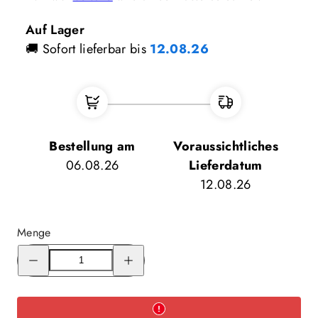
Auf Lager
🚚 Sofort lieferbar bis
12.08.26
Bestellung am
Voraussichtliches
06.08.26
Lieferdatum
12.08.26
Menge
Menge
Menge
für
für
Emaille
Emaille
Tasse
Tasse
0.53L
0.53L
verringern
erhöhen