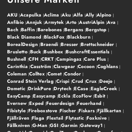
AKU
Acapulka
Aclima
Aku
Alfa
Ally
Alpino
Anfibio
Annjuk
Armytek
Arto
AustriAlpin
Ava
Bach
Baffin
Barebones
Bergans
Bergstop
Black Diamond
BlackFox
Blackburn
BorealDesign
Braendi
Bresser
Brettschneider
Brusletto
Buck
Bushbox
BushcraftEssentials
Bushnell
CFH
CRKT
Campingaz
Care Plus
Carinthia
Casström
Clawgear
Cocoon
Coghlans
Coleman
Colltex
Comet
Condor
Conrad Stein Verlag
Crispi
Crud
Crux
Deejo
Dometic
DrinkPure
Drytech
ECase
EagleCreek
EasyCamp
Easycamp
Eckla
EcoFlow
Esbit
Evernew
Exped
Feuerdesign
Feuerhand
Fibistyle
Fireboxstove
Fischer
Fiskars
Fjällkartan
Fjällräven
Flaga
Flextail
Flytastic
Foxknive
Fällkniven
G-Man
GSI
Garmin
Gateway1