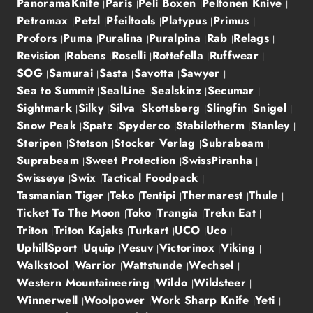
PanoramaKnife
Paris
Peli Boxen
Peltonen Knive
Petromax
Petzl
Pfeiltools
Platypus
Primus
Profors
Puma
Puralina
Puralpina
Rab
Relags
Revision
Robens
Roselli
Rottefella
Ruffwear
SOG
Samurai
Sasta
Savotta
Sawyer
Sea to Summit
SealLine
Sealskinz
Secumar
Sightmark
Silky
Silva
Skottsberg
Slingfin
Snigel
Snow Peak
Spatz
Spyderco
Stabilotherm
Stanley
Steripen
Stetson
Stocker Verlag
Subrabeam
Suprabeam
Sweet Protection
SwissPiranha
Swisseye
Swix
Tactical Foodpack
Tasmanian Tiger
Teko
Tentipi
Thermarest
Thule
Ticket To The Moon
Toko
Trangia
Trekn Eat
Triton
Triton Kajaks
Turkart
UCO
Uco
UphillSport
Uquip
Vesuv
Victorinox
Viking
Walkstool
Warrior
Wattstunde
Wechsel
Western Mountaineering
Wildo
Wildsteer
Winnerwell
Woolpower
Work Sharp Knife
Yeti