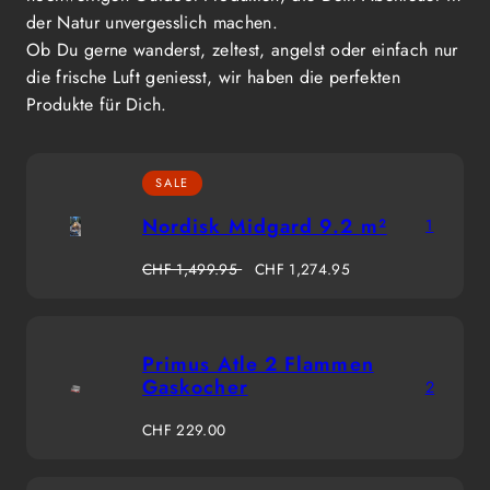
der Natur unvergesslich machen.
Ob Du gerne wanderst, zeltest, angelst oder einfach nur
die frische Luft geniesst, wir haben die perfekten
Produkte für Dich.
SALE
Nordisk Midgard 9.2 m²
1
Regulärer
Verkaufspreis
CHF 1,499.95
CHF 1,274.95
Preis
Primus Atle 2 Flammen
Gaskocher
2
Regulärer
CHF 229.00
Preis