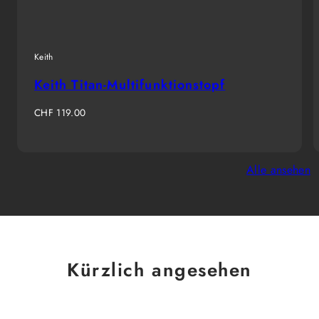
Keith
Keith Titan-Multifunktionstopf
Regulärer
CHF 119.00
Preis
Alle ansehen
Kürzlich angesehen