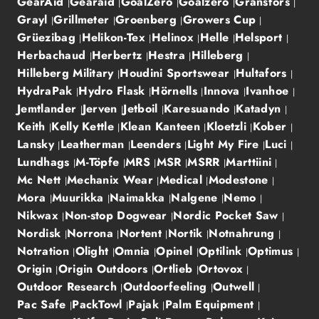
GearAid
Gearaid
GoalZero
Goalzero
Gransfors
Grayl
Grillmeter
Groenberg
Growers Cup
Grüezibag
Helikon-Tex
Helinox
Helle
Helsport
Herbachaud
Herbertz
Hestra
Hilleberg
Hilleberg Military
Houdini Sportswear
Hultafors
HydraPak
Hydro Flask
Hörnells
Innova
Ivanhoe
Jemtlander
Jerven
Jetboil
Karesuando
Katadyn
Keith
Kelly Kettle
Klean Kanteen
Kloetzli
Kober
Lansky
Leatherman
Leenders
Light My Fire
Luci
Lundhags
M-Töpfe
MRS
MSR
MSRR
Marttiini
Mc Nett
Mechanix Wear
Medical
Modestone
Mora
Muurikka
Naimakka
Nalgene
Nemo
Nikwax
Non-stop Dogwear
Nordic Pocket Saw
Nordisk
Norrona
Nortent
Nortik
Notnahrung
Notration
Olight
Omnia
Opinel
Optilink
Optimus
Origin
Origin Outdoors
Ortlieb
Ortovox
Outdoor Research
Outdoorfeeling
Outwell
Pac Safe
PackTowl
Pajak
Palm Equipment