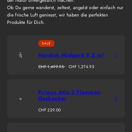
der Natur unvergesslich machen.
Ob Du gerne wanderst, zeltest, angelst oder einfach nur
die frische Luft geniesst, wir haben die perfekten
Produkte für Dich.
SALE
Nordisk Midgard 9.2 m²
1
Regulärer
Verkaufspreis
CHF 1,499.95
CHF 1,274.95
Preis
Primus Atle 2 Flammen
Gaskocher
2
Regulärer
CHF 229.00
Preis