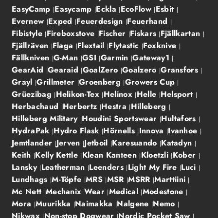
EasyCamp
Easycamp
Eckla
EcoFlow
Esbit
Evernew
Exped
Feuerdesign
Feuerhand
Fibistyle
Fireboxstove
Fischer
Fiskars
Fjällkartan
Fjällräven
Flaga
Flextail
Flytastic
Foxknive
Fällkniven
G-Man
GSI
Garmin
Gateway1
GearAid
Gearaid
GoalZero
Goalzero
Gransfors
Grayl
Grillmeter
Groenberg
Growers Cup
Grüezibag
Helikon-Tex
Helinox
Helle
Helsport
Herbachaud
Herbertz
Hestra
Hilleberg
Hilleberg Military
Houdini Sportswear
Hultafors
HydraPak
Hydro Flask
Hörnells
Innova
Ivanhoe
Jemtlander
Jerven
Jetboil
Karesuando
Katadyn
Keith
Kelly Kettle
Klean Kanteen
Kloetzli
Kober
Lansky
Leatherman
Leenders
Light My Fire
Luci
Lundhags
M-Töpfe
MRS
MSR
MSRR
Marttiini
Mc Nett
Mechanix Wear
Medical
Modestone
Mora
Muurikka
Naimakka
Nalgene
Nemo
Nikwax
Non-stop Dogwear
Nordic Pocket Saw