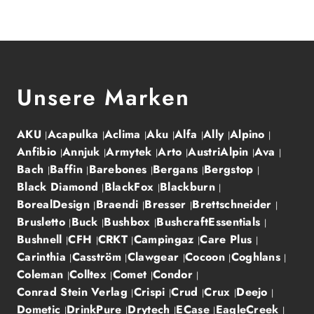
Unsere Marken
AKU
Acapulka
Aclima
Aku
Alfa
Ally
Alpino
Anfibio
Annjuk
Armytek
Arto
AustriAlpin
Ava
Bach
Baffin
Barebones
Bergans
Bergstop
Black Diamond
BlackFox
Blackburn
BorealDesign
Braendi
Bresser
Brettschneider
Brusletto
Buck
Bushbox
BushcraftEssentials
Bushnell
CFH
CRKT
Campingaz
Care Plus
Carinthia
Casström
Clawgear
Cocoon
Coghlans
Coleman
Colltex
Comet
Condor
Conrad Stein Verlag
Crispi
Crud
Crux
Deejo
Dometic
DrinkPure
Drytech
ECase
EagleCreek