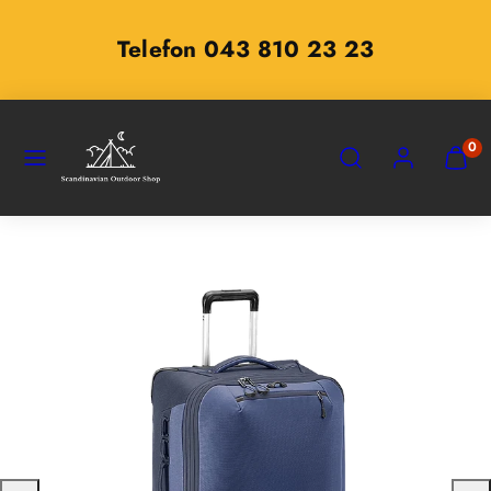
Zum
Inhalt
Telefon 043 810 23 23
springen
SPEISEKARTE
SUCHEN
KONTO
MEINE
0
WARE
ANZEI
(
0
)