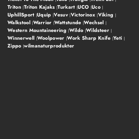
Triton
Triton Kajaks
Turkart
UCO
Uco
UphillSport
Uquip
Vesuv
Victorinox
Viking
Walkstool
Warrior
Wattstunde
Wechsel
Western Mountaineering
Wildo
Wildsteer
Winnerwell
Woolpower
Work Sharp Knife
Yeti
Zippo
wilmanaturprodukter