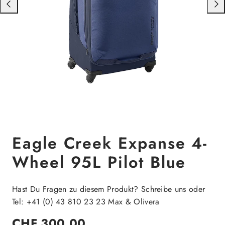
Nach
Nac
links
rech
schieben
schi
Eagle Creek Expanse 4-
Wheel 95L Pilot Blue
Hast Du Fragen zu diesem Produkt? Schreibe uns oder
Tel: +41 (0) 43 810 23 23 Max & Olivera
Regulärer
CHF 300.00