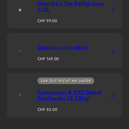
Muurikka Tee-Kaffekanne
3.0L
3
Regulärer
CHF 99.00
Preis
Gränsfors Forstbeil
4
Regulärer
CHF 169.00
Preis
ZUR ZEIT NICHT AN LAGER
Campingas R 907 Depot
5
Gasflasche (2.75kg)
Regulärer
CHF 52.00
Preis