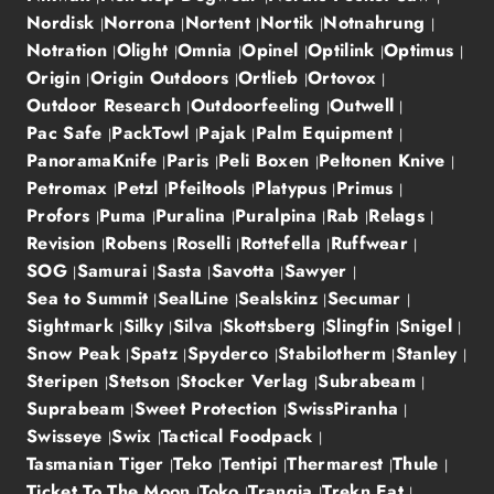
Nordisk
Norrona
Nortent
Nortik
Notnahrung
Notration
Olight
Omnia
Opinel
Optilink
Optimus
Origin
Origin Outdoors
Ortlieb
Ortovox
Outdoor Research
Outdoorfeeling
Outwell
Pac Safe
PackTowl
Pajak
Palm Equipment
PanoramaKnife
Paris
Peli Boxen
Peltonen Knive
Petromax
Petzl
Pfeiltools
Platypus
Primus
Profors
Puma
Puralina
Puralpina
Rab
Relags
Revision
Robens
Roselli
Rottefella
Ruffwear
SOG
Samurai
Sasta
Savotta
Sawyer
Sea to Summit
SealLine
Sealskinz
Secumar
Sightmark
Silky
Silva
Skottsberg
Slingfin
Snigel
Snow Peak
Spatz
Spyderco
Stabilotherm
Stanley
Steripen
Stetson
Stocker Verlag
Subrabeam
Suprabeam
Sweet Protection
SwissPiranha
Swisseye
Swix
Tactical Foodpack
Tasmanian Tiger
Teko
Tentipi
Thermarest
Thule
Ticket To The Moon
Toko
Trangia
Trekn Eat